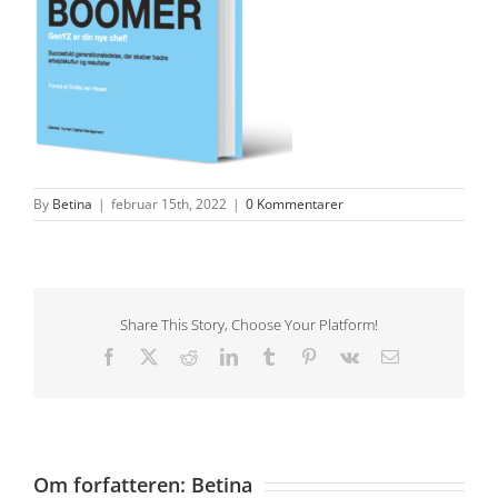
By
Betina
|
februar 15th, 2022
|
0 Kommentarer
Share This Story, Choose Your Platform!
Facebook
X
Reddit
LinkedIn
Tumblr
Pinterest
Vk
E-
mail
Om forfatteren:
Betina