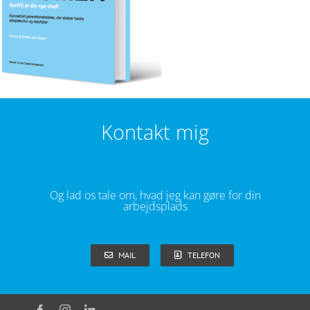
Kontakt mig
Og lad os tale om, hvad jeg kan gøre for din
arbejdsplads
MAIL
TELEFON