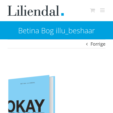
Skip
to
content
Betina Bog illu_beshaar
Forrige
Betina Bog illu_beshaar